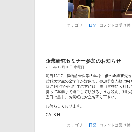
カテゴリー:
日記
|
コメントは受け付
企業研究セミナー参加のお知らせ
2015年12月16日 水曜日
明日12/17、長崎総合科学大学様主催の企業研究
総科大学生の全学年が対象で、参加予定人数は約3
特に1年生から3年生の方には、亀山電機に入社し
持って卒業まで過ごして頂けるような説明、対応
当日は是非、お気軽にお立ち寄り下さい。
お待ちしております。
GA_S.H
カテゴリー:
日記
|
コメントは受け付