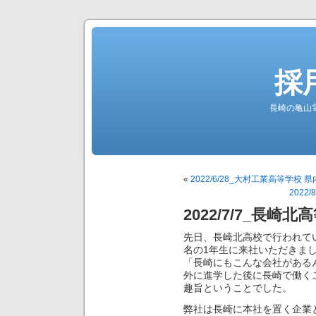
採
長崎の亀山
«
2022/6/28_大村工業高等学校
202
2022/7/7_長崎
先日、長崎北高校で行われて
名の1年生に来社いただきま
「長崎にもこんな会社がある
外に進学した後に長崎で働く
趣旨ということでした。
弊社は長崎に本社を置く企業