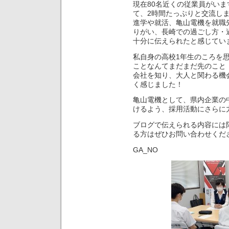
現在80名近くの従業員がいま
て、2時間たっぷりと交流し
進学や就活、亀山電機を就職
りがい、長崎での過ごし方・
十分に伝えられたと感じてい
私自身の高校1年生のころを
ことなんてまだまだ先のこと
会社を知り、大人と関わる機
く感じました！
亀山電機として、県内企業の
けるよう、採用活動にさらに
ブログで伝えられる内容には
る方はぜひお問い合わせくだ
GA_NO